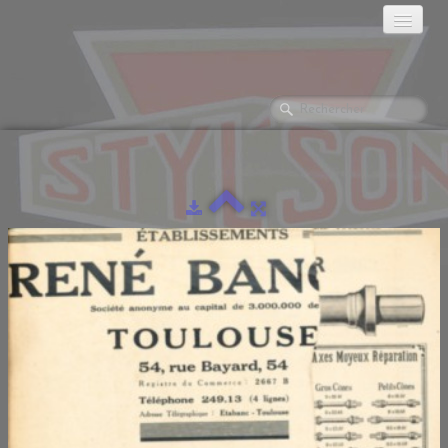
ACCUEIL
HISTORIQUE
LES MOTOS
GALERIES PHOTOS
▼
LA RÉCLAME
LES MONTES.
DOCUMENTATION
L'ATELIER
▼