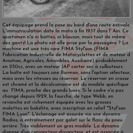
Cet équipage prend la pose au bord d'une route estivale.
L'immatriculation date la moto à fin 1937 dans l' Ain. Ce
sportsmen n'a ni bottes, ni blouson, mais tout de même
des gants! La photo est-elle prise par la passagère ? La
machine est une très rare FIMA Styl'son (FIMA
Fabrication Industrielle de Motocyclettes et de moteur d
Aviation, Agricoles, Amovibles, Auxiliaire) probablement
en 250cc, avec un moteur JAP carter sec à culbuteurs.
La boîte est toujours une Burman, sans l'option sélecteur,
mais avec les vitesses au réservoir. Le réservoir en crosse
est chromé et la décalcomanie est du modèle spécifique
au FIMA, proche des grands luxes. Si le cadre n'a pas
changé depuis 1929, la fourche, de type Webb, en
revanche est richement équipée avec les grosses
molettes en bakélite, avec inscription en relief "Styl'son
FIMA Lyon". L'éclairage est assurée via une dynamo
Radios, à entraînement par galet sur le flanc du pneu
arrière. Très visiblement un gros modèle. La dynamo
dispose d'un conjoncteur-disjoncteur, et est associée à