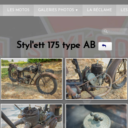
LES MOTOS
GALERIES PHOTOS
LA RÉCLAME
LES
▼
Styl'ett 175 type AB