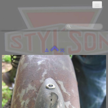
ACCUEIL
HISTORIQUE
LES MOTOS
GALERIES PHOTOS
▼
LA RÉCLAME
LES MONTES.
DOCUMENTATION
L'ATELIER
▼