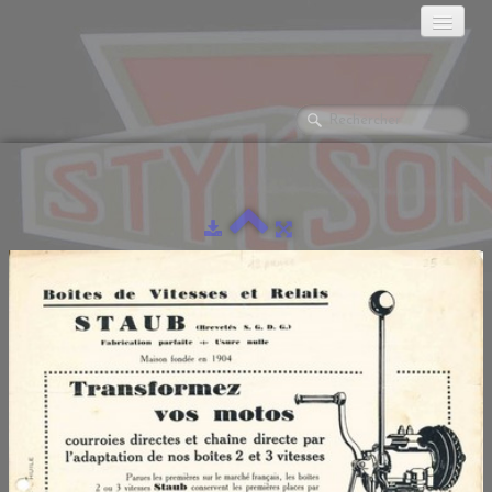
ACCUEIL
HISTORIQUE
LES MOTOS
GALERIES PHOTOS
▼
LA RÉCLAME
LES MONTES.
DOCUMENTATION
L'ATELIER
▼