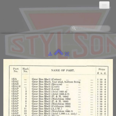
ACCUEIL
HISTORIQUE
LES MOTOS
GALERIES PHOTOS
▼
LA RÉCLAME
LES MONTES.
DOCUMENTATION
L'ATELIER
▼